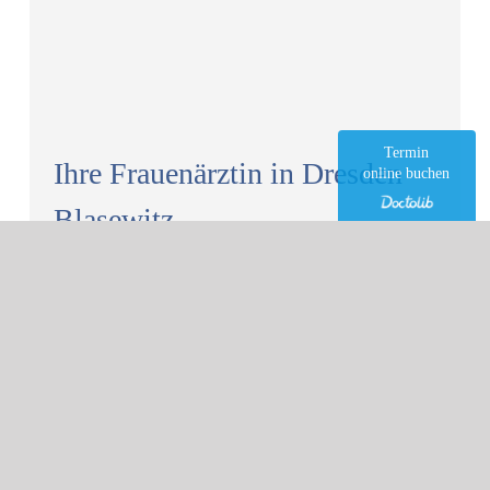
Termin
Ihre Frauenärztin in Dresden
online buchen
Blasewitz
Liebe Patientinnen, liebe Besucherinnen,
wir freuen uns, dass Sie vorbeischauen und möchten
Ihnen auf unseren Seiten die Möglichkeit geben, mehr
über unsere Praxis, unser Team und vor allem unsere
Leistungen zu erfahren.
Ein Besuch bei der Frauenärztin ist immer auch mit
großem Vertrauen verbunden. Bei Ihrer Frauenärztin in